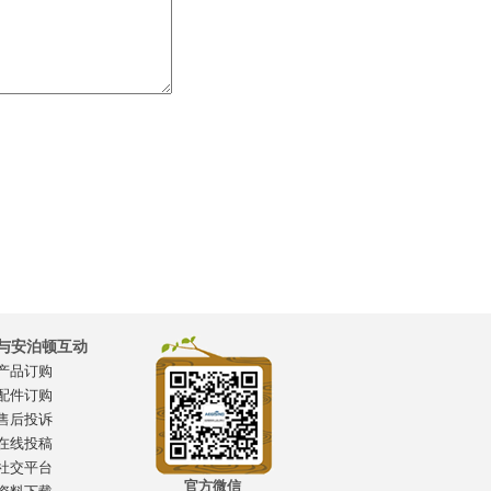
与安泊顿互动
产品订购
配件订购
售后投诉
在线投稿
社交平台
官方微信