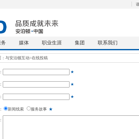
语
服务
媒体
职业生涯
集团
联系我们
置：与安泊顿互动>在线投稿
：
★
：
★
：
★
：
新闻线索
服务故事
★
：