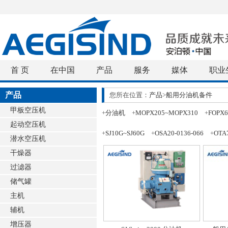
首 页
在中国
产品
服务
媒体
职业
产品
您所在位置：
产品
>
船用分油机备件
甲板空压机
+
分油机
+
MOPX205~MOPX310
+
FOPX6
起动空压机
+
SJ10G~SJ60G
+
OSA20-0136-066
+
OTA7
潜水空压机
干燥器
过滤器
储气罐
主机
辅机
增压器