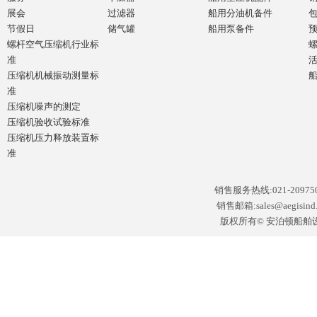
展会
过滤器
船用分油机备件
节假日
储气罐
船用泵备件
螺杆空气压缩机行业标
准
压缩机机械振动测量标
准
压缩机噪声的测定
压缩机验收试验标准
压缩机压力释放装置标
准
销售服务热线:021-2097502
销售邮箱:sales@aegisin
版权所有© 安泊顿船舶