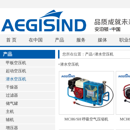
首 页
在中国
产品
服务
媒体
职业
产品
您所在位置：
产品
>
潜水空压机
甲板空压机
+
潜水空压机
起动空压机
潜水空压机
干燥器
过滤器
储气罐
主机
MCH6/SH 呼吸空气压缩机
MCH
辅机
增压器