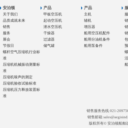
安泊顿
产品
产品
关于我们
甲板空压机
主机
品质成就未来
起动空压机
辅机
销售
潜水空压机
增压器
服务
干燥器
船用空压机配件
展会
过滤器
船用分油机备件
节假日
储气罐
船用泵备件
螺杆空气压缩机行业标
准
压缩机机械振动测量标
准
压缩机噪声的测定
压缩机验收试验标准
压缩机压力释放装置标
准
销售服务热线:021-2097502
销售邮箱:sales@aegisin
版权所有© 安泊顿船舶