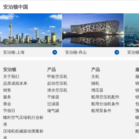
安泊顿中国
安泊顿-上海
安泊顿-舟山
安泊顿
安泊顿
产品
产品
关于我们
甲板空压机
主机
品质成就未来
起动空压机
辅机
销售
潜水空压机
增压器
服务
干燥器
船用空压机配件
展会
过滤器
船用分油机备件
节假日
储气罐
船用泵备件
螺杆空气压缩机行业标
准
压缩机机械振动测量标
准