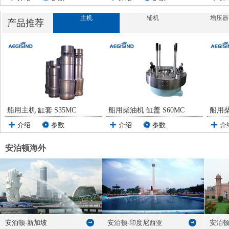
主机
辅机
增压器
产品推荐
船用主机 缸套 S35MC
船用柴油机 缸盖 S60MC
船用柴
介绍
参数
介绍
参数
介
安泊顿海外
安泊顿-新加坡
安泊顿-印度尼西亚
安泊顿