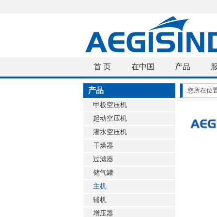
首 页
在中国
产品
产品
您所在位
甲板空压机
起动空压机
潜水空压机
干燥器
过滤器
储气罐
主机
辅机
增压器