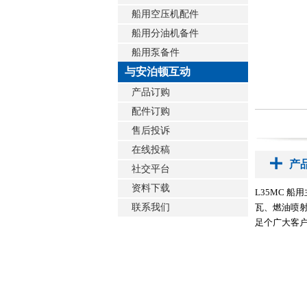
船用空压机配件
船用分油机备件
船用泵备件
与安泊顿互动
产品订购
配件订购
售后投诉
在线投稿
产
社交平台
资料下载
L35MC 
联系我们
瓦、燃油喷
足个广大客