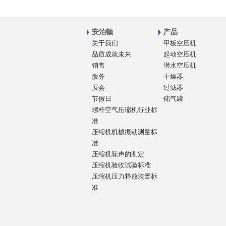
安泊顿
产品
关于我们
甲板空压机
品质成就未来
起动空压机
销售
潜水空压机
服务
干燥器
展会
过滤器
节假日
储气罐
螺杆空气压缩机行业标
准
压缩机机械振动测量标
准
压缩机噪声的测定
压缩机验收试验标准
压缩机压力释放装置标
准