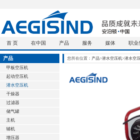
首 页
在中国
产品
服务
媒体
职业
产品
您所在位置：
产品
>
潜水空压机
>
潜水空
甲板空压机
起动空压机
潜水空压机
干燥器
过滤器
储气罐
主机
辅机
增压器