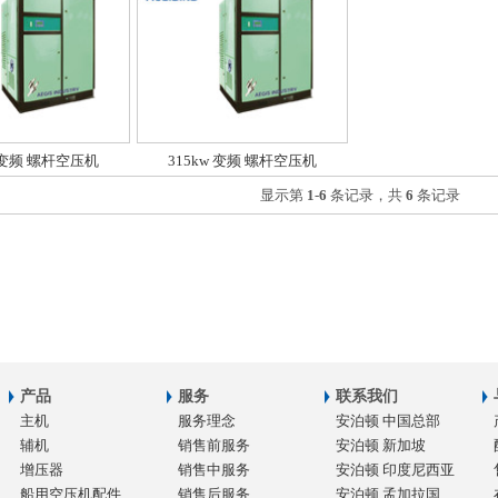
w 变频 螺杆空压机
315kw 变频 螺杆空压机
显示第
1
-
6
条记录，共
6
条记录
产品
服务
联系我们
主机
服务理念
安泊顿 中国总部
辅机
销售前服务
安泊顿 新加坡
增压器
销售中服务
安泊顿 印度尼西亚
船用空压机配件
销售后服务
安泊顿 孟加拉国