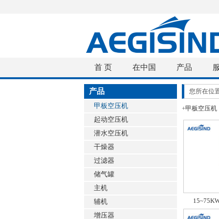
首 页
在中国
产品
产品
您所在位
甲板空压机
+
甲板空压机
起动空压机
潜水空压机
干燥器
过滤器
储气罐
主机
15~75
辅机
增压器